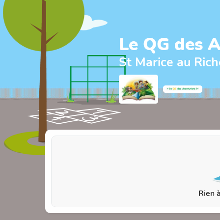
Le QG des A
St Marice au Ri
Rien à